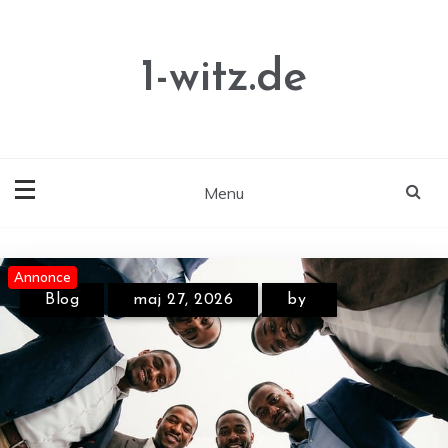
Skip
to
content
1-witz.de
Menu
Annonce
Annonce
Annonce
Blog
maj 27, 2026
by