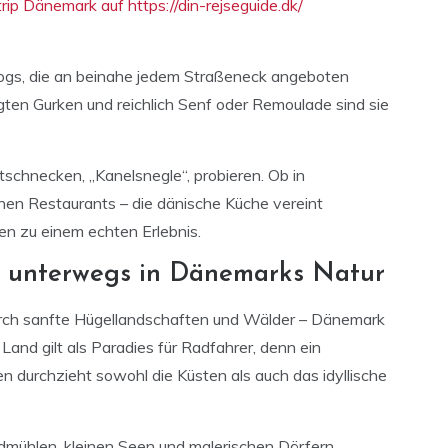
p Dänemark auf https://din-rejseguide.dk/
dogs, die an beinahe jedem Straßeneck angeboten
ten Gurken und reichlich Senf oder Remoulade sind sie
tschnecken, „Kanelsnegle“, probieren. Ob in
nen Restaurants – die dänische Küche vereint
en zu einem echten Erlebnis.
v unterwegs in Dänemarks Natur
urch sanfte Hügellandschaften und Wälder – Dänemark
 Land gilt als Paradies für Radfahrer, denn ein
durchzieht sowohl die Küsten als auch das idyllische
mühlen, kleinen Seen und malerischen Dörfern,