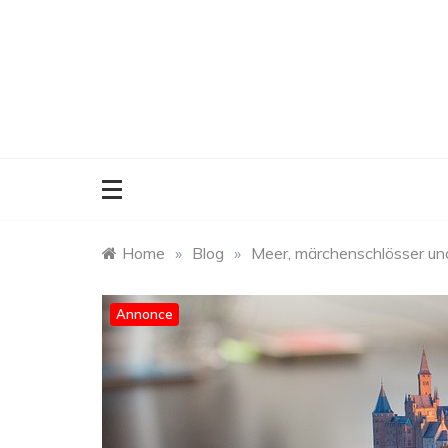
Skip
to
content
Home
»
Blog
»
Meer, märchenschlösser un
Annonce