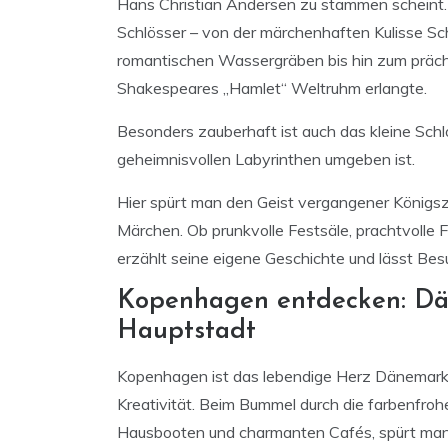
Hans Christian Andersen zu stammen scheint. 
Schlösser – von der märchenhaften Kulisse Sch
romantischen Wassergräben bis hin zum präch
Shakespeares „Hamlet“ Weltruhm erlangte.
Besonders zauberhaft ist auch das kleine Sch
geheimnisvollen Labyrinthen umgeben ist.
Hier spürt man den Geist vergangener Königsze
Märchen. Ob prunkvolle Festsäle, prachtvolle 
erzählt seine eigene Geschichte und lässt Be
Kopenhagen entdecken: Dä
Hauptstadt
Kopenhagen ist das lebendige Herz Dänemarks
Kreativität. Beim Bummel durch die farbenfro
Hausbooten und charmanten Cafés, spürt man s