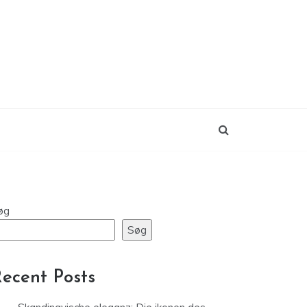
øg
Søg
ecent Posts