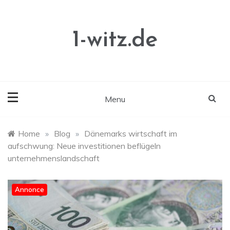
Skip
to
content
1-witz.de
Menu
Home
»
Blog
»
Dänemarks wirtschaft im
aufschwung: Neue investitionen beflügeln
unternehmenslandschaft
Annonce