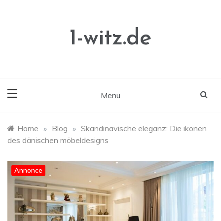
Skip
to
content
1-witz.de
Menu
Home
»
Blog
»
Skandinavische eleganz: Die ikonen
des dänischen möbeldesigns
Annonce